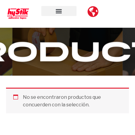
Ir
al
contenido
No se encontraron productos que
concuerden con la selección.