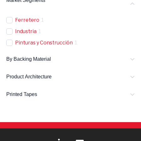
Market Segments
Ferretero
1
Industria
1
Pinturas y Construcción
1
By Backing Material
Product Architecture
Printed Tapes
L
E