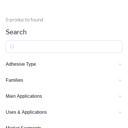
0
producto found
Search
S
e
a
Adhesive Type
r
Families
c
h
Main Applications
Uses & Applications