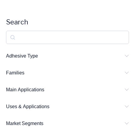
Search
S
e
a
Adhesive Type
r
Families
c
h
Main Applications
Uses & Applications
Market Segments