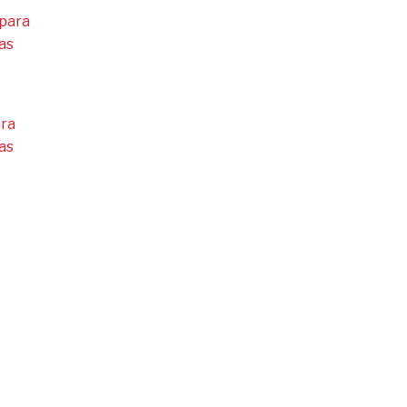
ara
as