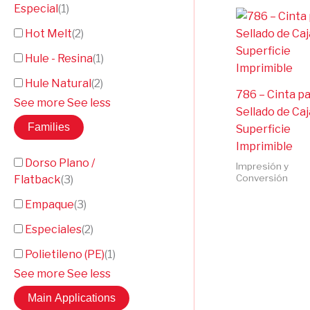
Especial
(
1
)
Hot Melt
(
2
)
Hule - Resina
(
1
)
Hule Natural
(
2
)
786 – Cinta p
See more
See less
Sellado de Caj
Families
Superficie
Imprimible
Dorso Plano /
Impresión y
Conversión
Flatback
(
3
)
Empaque
(
3
)
Especiales
(
2
)
Polietileno (PE)
(
1
)
See more
See less
Main Applications