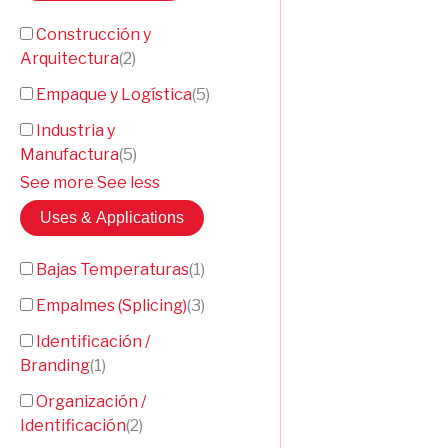
Construcción y
Arquitectura
(
2
)
Empaque y Logística
(
5
)
Industria y
Manufactura
(
5
)
See more
See less
Uses & Applications
Bajas Temperaturas
(
1
)
Empalmes (Splicing)
(
3
)
Identificación /
Branding
(
1
)
Organización /
Identificación
(
2
)