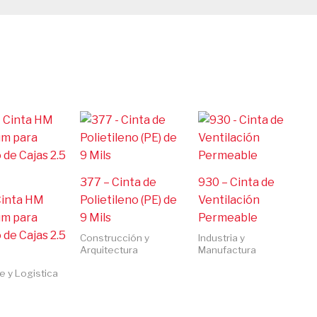
377 – Cinta de
930 – Cinta de
Cinta HM
Polietileno (PE) de
Ventilación
m para
9 Mils
Permeable
 de Cajas 2.5
Construcción y
Industria y
Arquitectura
Manufactura
 y Logistica