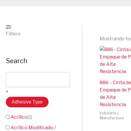
Filters
Mostrando tod
Search
886 – Cinta d
Empaque de P
×
de Alta
Adhesive Type
Resistencia.
Industria y
Acrílico
(
1
)
Manufactura
Acrílico Modificado /