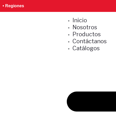
Ir
S
• Regiones
al
e
contenido
Inicio
a
Nosotros
r
Productos
c
Contáctanos
h
Catálogos