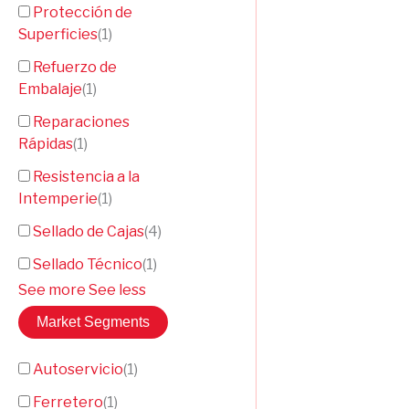
Protección de
Superficies
(
1
)
Refuerzo de
Embalaje
(
1
)
Reparaciones
Rápidas
(
1
)
Resistencia a la
Intemperie
(
1
)
Sellado de Cajas
(
4
)
Sellado Técnico
(
1
)
See more
See less
Market Segments
Autoservicio
(
1
)
Ferretero
(
1
)