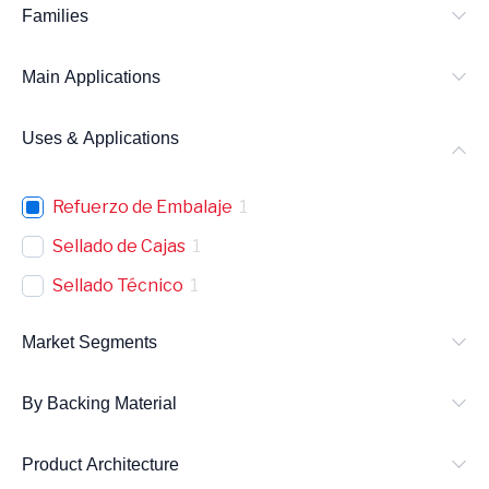
Families
c
h
Main Applications
Uses & Applications
Refuerzo de Embalaje
1
Sellado de Cajas
1
Sellado Técnico
1
Market Segments
By Backing Material
Product Architecture