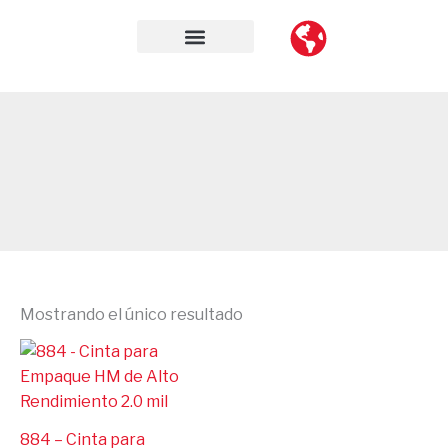
Ir
al
contenido
Mostrando el único resultado
884 – Cinta para