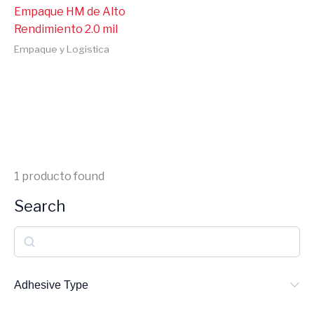
Empaque HM de Alto
Rendimiento 2.0 mil
Empaque y Logistica
1
producto found
Search
S
e
a
Adhesive Type
r