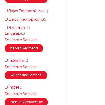
Bajas Temperaturas
(
1
)
Empalmes (Splicing)
(
1
)
Refuerzo de
Embalaje
(
1
)
See more
See less
Market Segments
Industria
(
1
)
See more
See less
By Backing Material
Papel
(
1
)
See more
See less
Product Architecture