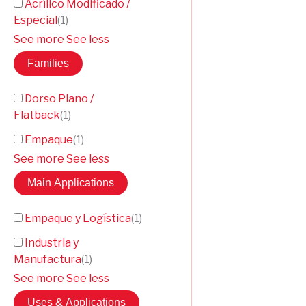
Acrílico Modificado /
Especial
(
1
)
See more
See less
Families
Dorso Plano /
Flatback
(
1
)
Empaque
(
1
)
See more
See less
Main Applications
Empaque y Logística
(
1
)
Industria y
Manufactura
(
1
)
See more
See less
Uses & Applications