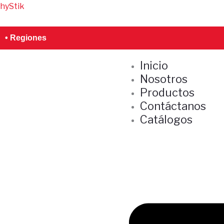
Ir
hyStik
S
al
e
contenido
• Regiones
a
r
Inicio
c
Nosotros
h
Productos
Contáctanos
Catálogos