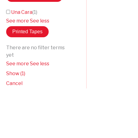
Una Cara
(
1
)
See more
See less
Printed Tapes
There are no filter terms
yet
See more
See less
Show
(
1
)
Cancel